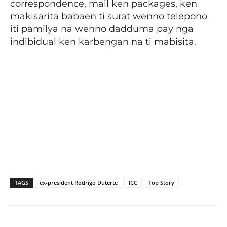
correspondence, mail ken packages, ken
makisarita babaen ti surat wenno telepono
iti pamilya na wenno dadduma pay nga
indibidual ken karbengan na ti mabisita.
TAGS
ex-president Rodrigo Duterte
ICC
Top Story