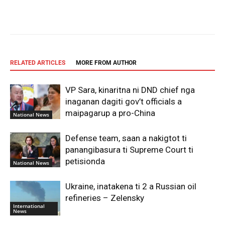
Facebook
X
Pinterest
WhatsAp
RELATED ARTICLES
MORE FROM AUTHOR
VP Sara, kinaritna ni DND chief nga
inaganan dagiti gov’t officials a
maipagarup a pro-China
National News
Defense team, saan a nakigtot ti
panangibasura ti Supreme Court ti
petisionda
National News
Ukraine, inatakena ti 2 a Russian oil
refineries – Zelensky
International
News