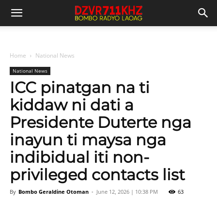
Home
National News
National News
ICC pinatgan na ti
kiddaw ni dati a
Presidente Duterte nga
inayun ti maysa nga
indibidual iti non-
privileged contacts list
By
Bombo Geraldine Otoman
-
June 12, 2026 | 10:38 PM
63