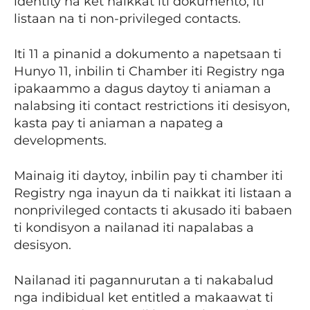
identity na ket naikkat iti dokumento, iti
listaan na ti non-privileged contacts.
Iti 11 a pinanid a dokumento a napetsaan ti
Hunyo 11, inbilin ti Chamber iti Registry nga
ipakaammo a dagus daytoy ti aniaman a
nalabsing iti contact restrictions iti desisyon,
kasta pay ti aniaman a napateg a
developments.
Mainaig iti daytoy, inbilin pay ti chamber iti
Registry nga inayun da ti naikkat iti listaan a
nonprivileged contacts ti akusado iti babaen
ti kondisyon a nailanad iti napalabas a
desisyon.
Nailanad iti pagannurutan a ti nakabalud
nga indibidual ket entitled a makaawat ti