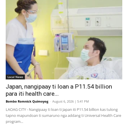
Local News
Japan, nangipaay ti loan a P11.54 billion
para iti health care...
Bombo Romnick Quimoyog
-
August 6, 2026 | 5:41 PM
LAOAG CITY - Nangipaay ti loan ti Japan iti P11.54 billion kas tulong
tapno mapundoan ti sumaruno nga addang ti Universal Health Care
program...