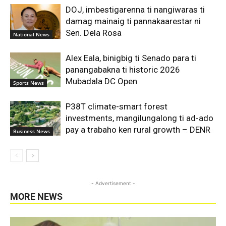
DOJ, imbestigarenna ti nangiwaras ti
damag mainaig ti pannakaarestar ni
Sen. Dela Rosa
National News
Alex Eala, binigbig ti Senado para ti
panangabakna ti historic 2026
Mubadala DC Open
Sports News
P38T climate-smart forest
investments, mangilungalong ti ad-ado
pay a trabaho ken rural growth – DENR
Business News
- Advertisement -
MORE NEWS