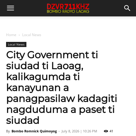
Home
Local News
Local News
City Government ti
siudad ti Laoag,
kalikagumda ti
kanayunan a
panagpasilaw kadagiti
nagduduma a paset ti
siudad
By
Bombo Romnick Quimoyog
-
July 8, 2026 | 10:26 PM
41