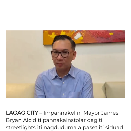
Facebook
X
Pinterest
WhatsAp
LAOAG CITY –
Impannakel ni Mayor James
Bryan Alcid ti pannakainstolar dagiti
streetlights iti nagduduma a paset iti siduad