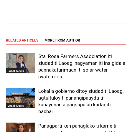
Facebook
X
Pinterest
WhatsAp
RELATED ARTICLES
MORE FROM AUTHOR
Sta. Rosa Farmers Association iti
siudad ti Laoag, nagyaman iti insigida a
pannakatarimaan iti solar water
Local News
system-da
Lokal a gobierno ditoy siudad ti Laoag,
agtultuloy ti panangipaayda ti
kanayunan a pagsapulan kadagiti
Local News
babbai
Panagparti ken panaglako ti karne ti