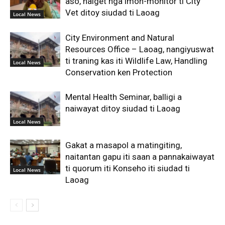
aso, naiget nga imon-monitor ti City
Vet ditoy siudad ti Laoag
Local News
City Environment and Natural
Resources Office – Laoag, nangiyuswat
ti traning kas iti Wildlife Law, Handling
Local News
Conservation ken Protection
Mental Health Seminar, balligi a
naiwayat ditoy siudad ti Laoag
Local News
Gakat a masapol a matingiting,
naitantan gapu iti saan a pannakaiwayat
ti quorum iti Konseho iti siudad ti
Local News
Laoag