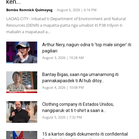
ken...
Bombo Romnick Quimoyog
-
August 6, 2026 | 6:16 PM
LAOAG CITY - Inbatad ti Department of Environment and Natural
Resources (DENR) a mapatta-patta nga umabot iti P38 trilyon ti
mabalin a mapataud a...
Arthur Nery, nagun-odna ti ‘top male singer’ iti
pagilian
August 3, 2026 | 10:28 AM
Bantay Bigas, saan nga umanamong iti
pannakaipasdek ti AI hub ditoy...
August 4, 2026 | 10:08 PM
Clothing company iti Estados Unidos,
nangiparuk-at ti t-shirt a saan a...
August 5, 2026 | 7:32 PM
15 a karton dagiti dokumento iti confidential