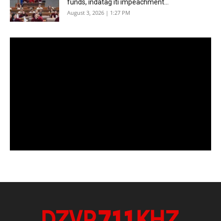
funds, indatag iti impeachment...
August 3, 2026 | 1:27 PM