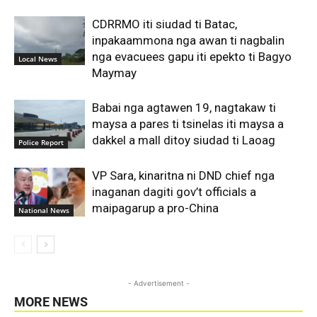
CDRRMO iti siudad ti Batac,
inpakaammona nga awan ti nagbalin
nga evacuees gapu iti epekto ti Bagyo
Local News
Maymay
Babai nga agtawen 19, nagtakaw ti
maysa a pares ti tsinelas iti maysa a
dakkel a mall ditoy siudad ti Laoag
Police Report
VP Sara, kinaritna ni DND chief nga
inaganan dagiti gov’t officials a
maipagarup a pro-China
National News
- Advertisement -
MORE NEWS