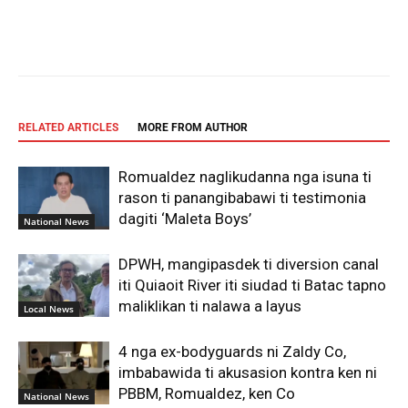
Facebook
X
Pinterest
WhatsAp
RELATED ARTICLES
MORE FROM AUTHOR
Romualdez naglikudanna nga isuna ti
rason ti panangibabawi ti testimonia
dagiti ‘Maleta Boys’
National News
DPWH, mangipasdek ti diversion canal
iti Quiaoit River iti siudad ti Batac tapno
maliklikan ti nalawa a layus
Local News
4 nga ex-bodyguards ni Zaldy Co,
imbabawida ti akusasion kontra ken ni
PBBM, Romualdez, ken Co
National News