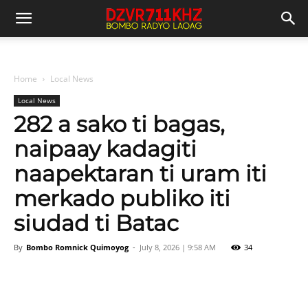
Home
Local News
Local News
282 a sako ti bagas,
naipaay kadagiti
naapektaran ti uram iti
merkado publiko iti
siudad ti Batac
By
Bombo Romnick Quimoyog
-
July 8, 2026 | 9:58 AM
34
Facebook
X
Pinterest
WhatsAp