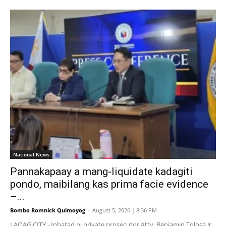
National News
Pannakapaay a mang-liquidate kadagiti
pondo, maibilang kas prima facie evidence
–...
Bombo Romnick Quimoyog
-
August 5, 2026 | 8:36 PM
LAOAG CITY - Inbatad ni private prosecutor Atty. Benjamin Tolosa Jr.