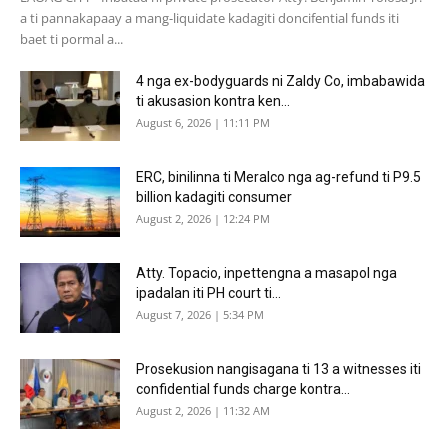
a ti pannakapaay a mang-liquidate kadagiti doncifential funds iti
baet ti pormal a...
4 nga ex-bodyguards ni Zaldy Co, imbabawida
ti akusasion kontra ken...
August 6, 2026 | 11:11 PM
ERC, binilinna ti Meralco nga ag-refund ti P9.5
billion kadagiti consumer
August 2, 2026 | 12:24 PM
Atty. Topacio, inpettengna a masapol nga
ipadalan iti PH court ti...
August 7, 2026 | 5:34 PM
Prosekusion nangisagana ti 13 a witnesses iti
confidential funds charge kontra...
August 2, 2026 | 11:32 AM