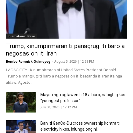
International News
Trump, kinumpirmaran ti panagrugi ti baro a
negosasion iti Iran
Bombo Romnick Quimoyog
-
August 3, 2026 | 12:38 PM
LAOAG CITY - Kinumpirmran ni United States President Donald
Trump a mangrugi ti baro a negosasion iti baetanda iti Iran ita nga
aldaw, Agosto...
Maysa nga agtawen ti 18 a baro, nabigbig kas
“youngest professor”...
July 31, 2026 | 12:12 PM
Ban iti GenCo-Du cross ownership kontra ti
electricity hikes, inlungalong ni...