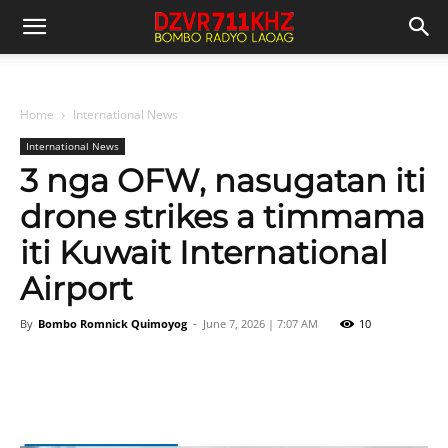
Home
International News
International News
3 nga OFW, nasugatan iti
drone strikes a timmama
iti Kuwait International
Airport
By
Bombo Romnick Quimoyog
-
June 7, 2026 | 7:07 AM
10
Facebook
X
Pinterest
WhatsAp