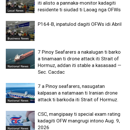
iti alisto a pannaka-monitor kadagiti
residente ti siudad ti Laoag nga OFWs
Local News
P164-B, inpatulod dagiti OFWs idi Abril
Business News
7 Pinoy Seafarers a nakalugan ti barko
a tinamaan ti drone attack iti Strait of
Hormuz, addan iti stable a kasasaad —
National News
Sec. Cacdac
7 a Pinoy seafarers, nasugatan
kalpasan a natamaan ti Iranian drone
attack ti barkoda iti Strait of Hormuz.
National News
CSC, mangipaay ti special exam rating
kadagiti OFW mangrugi intono Aug. 9,
2026
National News