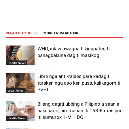
Facebook
X
Pinterest
WhatsAp
RELATED ARTICLES
MORE FROM AUTHOR
WHO, inlawlawagna ti kinapateg ti
panagbakuna dagiti masikog
Health News
Libre nga anti-rabies para kadagiti
taraken nga aso ken pusa, kalikagom ti
PVET
Local News
Bilang dagiti ubbing a Pilipino a saan a
bakunado, bimmaban iti 163-K manipud
iti sumurok 1-M – DOH
Health News