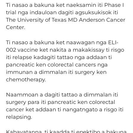
Ti nasao a bakuna ket naeksamin iti Phase I
trial nga indauloan dagiti agsuksukisok iti
The University of Texas MD Anderson Cancer
Center.
Ti nasao a bakuna ket naawagan nga ELI-
002 vaccine ket nakita a makakissay ti risgo
iti relapse kadagiti tattao nga addaan ti
pancreatic ken colorectal cancers nga
immunan a dimmalan iti surgery ken
chemotherapy.
Naammoan a dagiti tattao a dimmalan iti
surgery para iti pancreatic ken colorectal
cancer ket addaan ti nangatngato a risgo iti
relapsing.
Kabayatanna, ti kaadda ti epektibo a bakuna