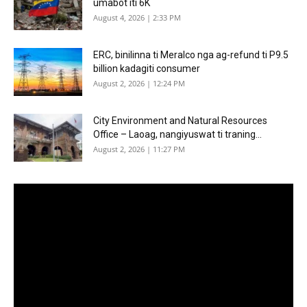
umabot iti 6K
August 4, 2026 | 2:33 PM
ERC, binilinna ti Meralco nga ag-refund ti P9.5
billion kadagiti consumer
August 2, 2026 | 12:24 PM
City Environment and Natural Resources
Office – Laoag, nangiyuswat ti traning...
August 2, 2026 | 11:27 PM