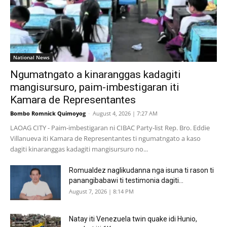
National News
Ngumatngato a kinaranggas kadagiti
mangisursuro, paim-imbestigaran iti
Kamara de Representantes
Bombo Romnick Quimoyog
-
August 4, 2026 | 7:27 AM
LAOAG CITY - Paim-imbestigaran ni CIBAC Party-list Rep. Bro. Eddie
Villanueva iti Kamara de Representantes ti ngumatngato a kaso
dagiti kinaranggas kadagiti mangisursuro no...
Romualdez naglikudanna nga isuna ti rason ti
panangibabawi ti testimonia dagiti...
August 7, 2026 | 8:14 PM
Natay iti Venezuela twin quake idi Hunio,