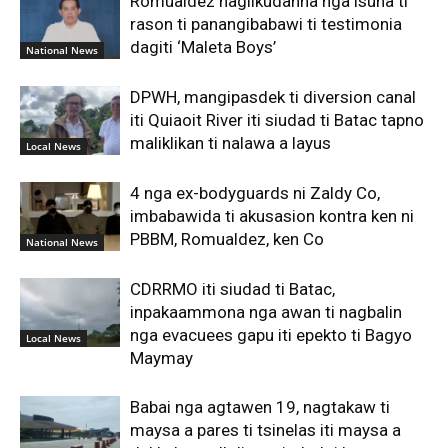
Romualdez naglikudanna nga isuna ti
rason ti panangibabawi ti testimonia
dagiti ‘Maleta Boys’
National News
DPWH, mangipasdek ti diversion canal
iti Quiaoit River iti siudad ti Batac tapno
maliklikan ti nalawa a layus
Local News
4 nga ex-bodyguards ni Zaldy Co,
imbabawida ti akusasion kontra ken ni
PBBM, Romualdez, ken Co
National News
CDRRMO iti siudad ti Batac,
inpakaammona nga awan ti nagbalin
nga evacuees gapu iti epekto ti Bagyo
Local News
Maymay
Babai nga agtawen 19, nagtakaw ti
maysa a pares ti tsinelas iti maysa a