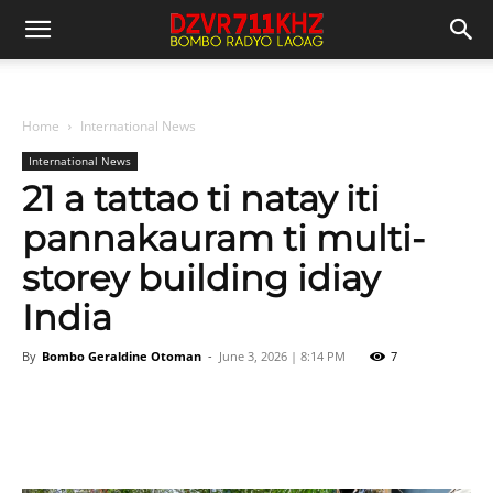
Home
International News
International News
21 a tattao ti natay iti
pannakauram ti multi-
storey building idiay
India
By
Bombo Geraldine Otoman
-
June 3, 2026 | 8:14 PM
7
Facebook
X
Pinterest
WhatsAp