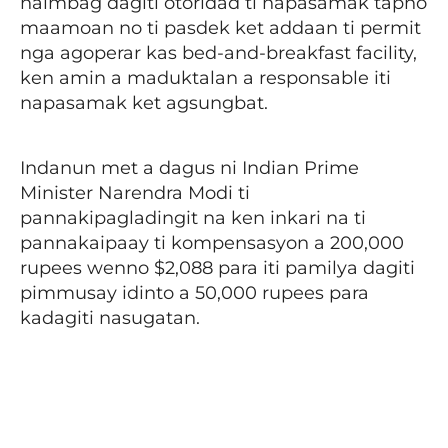
naimbag dagiti otoridad ti napasamak tapno
maamoan no ti pasdek ket addaan ti permit
nga agoperar kas bed-and-breakfast facility,
ken amin a maduktalan a responsable iti
napasamak ket agsungbat.
Indanun met a dagus ni Indian Prime
Minister Narendra Modi ti
pannakipagladingit na ken inkari na ti
pannakaipaay ti kompensasyon a 200,000
rupees wenno $2,088 para iti pamilya dagiti
pimmusay idinto a 50,000 rupees para
kadagiti nasugatan.