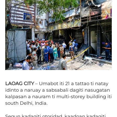
LAOAG CITY
– Umabot iti 21 a tattao ti natay
idinto a naruay a sabsabali dagiti nasugatan
kalpasan a nauram ti multi-storey building iti
south Delhi, India.
Segun kadagiti otoridad, kaadoan kadagiti