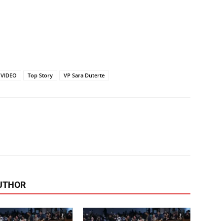
 VIDEO
Top Story
VP Sara Duterte
Pinterest
WhatsApp
Linkedin
UTHOR