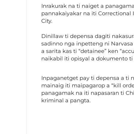
Inrakurak na ti naiget a panagama
pannakaiyakar na iti Correctional
City.
Dinillaw ti depensa dagiti nakasura
sadinno nga inpetteng ni Narvasa
a sarita kas ti “detainee” ken “a
naikabil iti opisyal a dokumento ti
Inpaganetget pay ti depensa a ti 
mainaig iti maipagarop a “kill or
panagamak na iti napasaran ti Chi
kriminal a pangta.