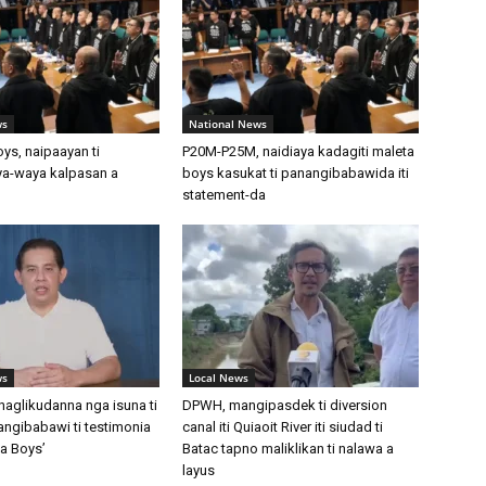
ws
National News
ys, naipaayan ti
P20M-P25M, naidiaya kadagiti maleta
a-waya kalpasan a
boys kasukat ti panangibabawida iti
statement-da
ws
Local News
aglikudanna nga isuna ti
DPWH, mangipasdek ti diversion
angibabawi ti testimonia
canal iti Quiaoit River iti siudad ti
ta Boys’
Batac tapno maliklikan ti nalawa a
layus