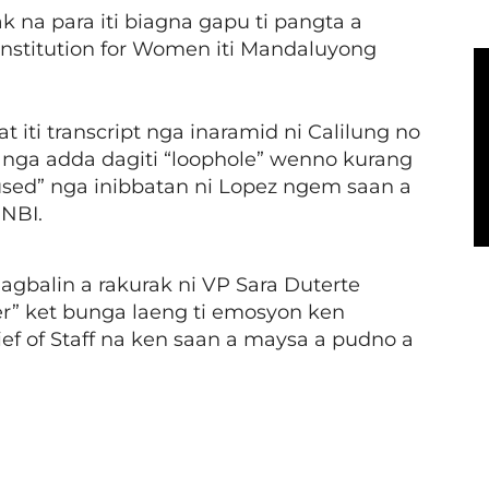
k na para iti biagna gapu ti pangta a
 Institution for Women iti Mandaluyong
t iti transcript nga inaramid ni Calilung no
 nga adda dagiti “loophole” wenno kurang
ccused” nga inibbatan ni Lopez ngem saan a
 NBI.
nagbalin a rakurak ni VP Sara Duterte
der” ket bunga laeng ti emosyon ken
ef of Staff na ken saan a maysa a pudno a