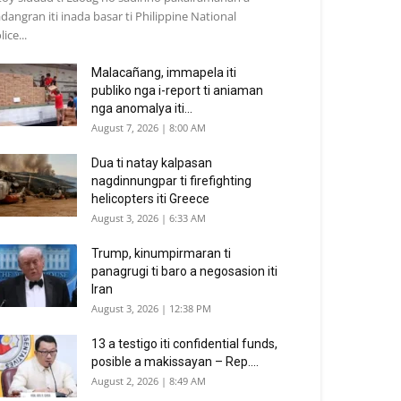
dangran iti inada basar ti Philippine National
lice...
Malacañang, immapela iti
publiko nga i-report ti aniaman
nga anomalya iti...
August 7, 2026 | 8:00 AM
Dua ti natay kalpasan
nagdinnungpar ti firefighting
helicopters iti Greece
August 3, 2026 | 6:33 AM
Trump, kinumpirmaran ti
panagrugi ti baro a negosasion iti
Iran
August 3, 2026 | 12:38 PM
13 a testigo iti confidential funds,
posible a makissayan – Rep....
August 2, 2026 | 8:49 AM