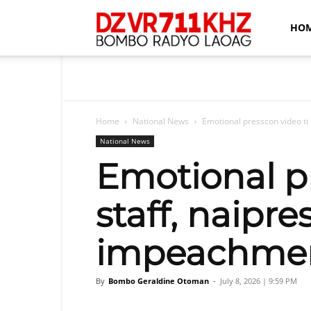
Bombo
HO
Radyo
Home
National News
Emotional presscon video ti O
Laoag
National News
Emotional pr
staff, naipre
impeachment
By
Bombo Geraldine Otoman
-
July 8, 2026 | 9:59 PM