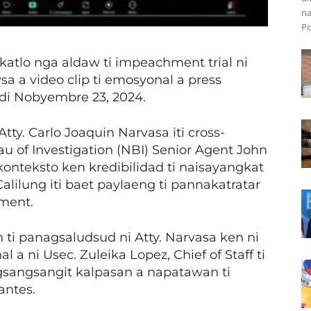
na
Po
ikatlo nga aldaw ti impeachment trial ni
sa a video clip ti emosyonal a press
 idi Nobyembre 23, 2024.
tty. Carlo Joaquin Narvasa iti cross-
u of Investigation (NBI) Senior Agent John
konteksto ken kredibilidad ti naisayangkat
alilung iti baet paylaeng ti pannakatratar
hment.
an ti panagsaludsud ni Atty. Narvasa ken ni
 a ni Usec. Zuleika Lopez, Chief of Staff ti
agsangsangit kalpasan a napatawan ti
antes.