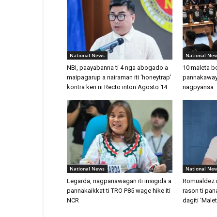
National News
National Ne
NBI, paayabanna ti 4 nga abogado a
10 maleta bo
maipagarup a nairaman iti ‘honeytrap’
pannakaway
kontra ken ni Recto inton Agosto 14
nagpyansa
National News
National Ne
Legarda, nagpanawagan iti insigida a
Romualdez n
pannakaikkat ti TRO P85 wage hike iti
rason ti pan
NCR
dagiti ‘Male