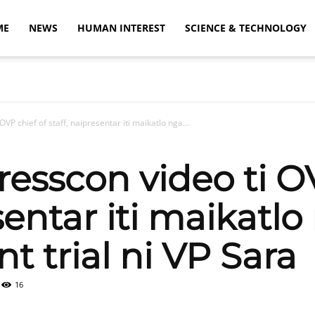
ME
NEWS
HUMAN INTEREST
SCIENCE & TECHNOLOGY
VP chief of staff, naipresentar iti maikatlo nga...
esscon video ti OV
sentar iti maikatlo
 trial ni VP Sara
16