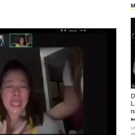
M
Pinterest
WhatsApp
Linkedin
L
D
L
n
Bo
LA
di