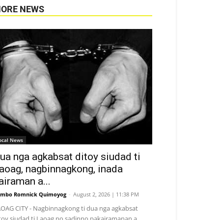
ORE NEWS
ocal News
ua nga agkabsat ditoy siudad ti
aoag, nagbinnagkong, inada
airaman a...
mbo Romnick Quimoyog
-
August 2, 2026 | 11:38 PM
OAG CITY - Nagbinnagkong ti dua nga agkabsat
toy siudad ti Laoag no sadinno pakairamanan a